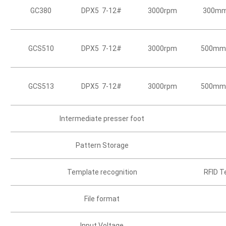
GC380
DPX5 7-12#
3000rpm
300m
GCS510
DPX5 7-12#
3000rpm
500mm
GCS513
DPX5 7-12#
3000rpm
500mm
Intermediate presser foot
Pattern Storage
Template recognition
RFID T
File format
Input Voltage