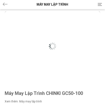
MÁY MAY LẬP TRÌNH
T
o
g
g
l
e
n
a
v
i
g
a
t
i
o
n
Máy May Lập Trình CHINKI GC50-100
Xem thêm:
Máy may lập trình