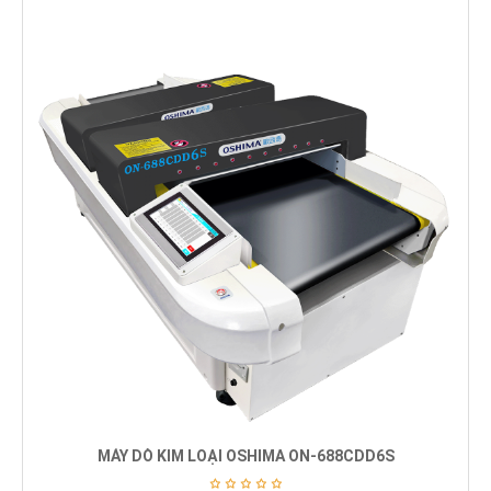
MÁY DÒ KIM LOẠI OSHIMA ON-688CDD6S