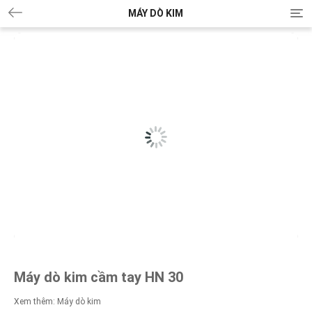
MÁY DÒ KIM
T
o
g
g
l
e
n
a
v
i
g
a
t
i
o
n
Máy dò kim cầm tay HN 30
Xem thêm:
Máy dò kim