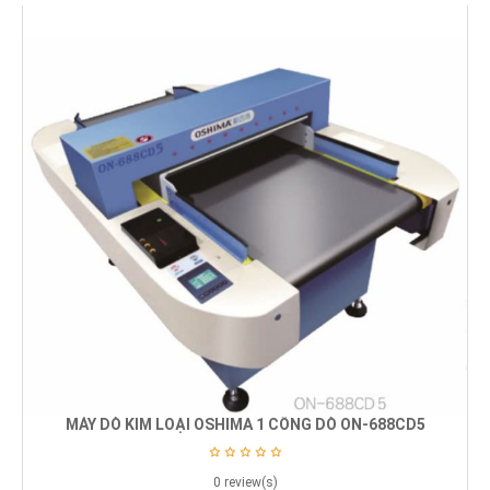
MÁY DÒ KIM LOẠI OSHIMA 1 CỔNG DÒ ON-688CD5
0 review(s)