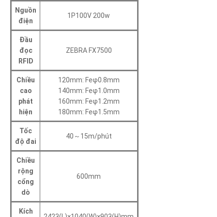
Nguồn
1P100V 200w
điện
Đầu
đọc
ZEBRA FX7500
RFID
Chiều
120mm: Feφ0.8mm
cao
140mm: Feφ1.0mm
phát
160mm: Feφ1.2mm
hiện
180mm: Feφ1.5mm
Tốc
40～15m/phút
độ đai
Chiều
rộng
600mm
cổng
dò
Kích
2423(L)×1040(W)×903(H)mm