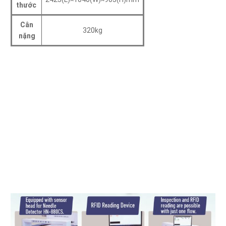
thước
Cân
320kg
nặng