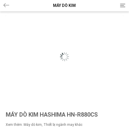
MÁY DÒ KIM
T
o
g
g
l
e
n
a
v
i
g
a
t
i
o
n
MÁY DÒ KIM HASHIMA HN-R880CS
Xem thêm:
Máy dò kim
,
Thiết bị ngành may khác