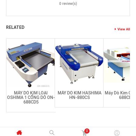
0 review(s)
RELATED
View All
MÁY DÒ KIM LOẠI
MÁY DÒ KIM HASHIMA
Máy Dò Kim Osh
OSHIMA 1 CỔNG DÒ ON-
HN-880CS
688CDDI
688CD5
0