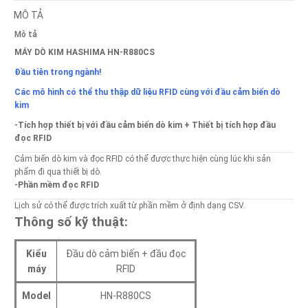
MÔ TẢ
Mô tả
MÁY DÒ KIM HASHIMA HN-R880CS
Đầu tiên trong ngành!
Các mô hình có thể thu thập dữ liệu RFID cùng với đầu cảm biến dò
kim
-Tích hợp thiết bị với đầu cảm biến dò kim + Thiết bị tích hợp đầu
đọc RFID
Cảm biến dò kim và đọc RFID có thể được thực hiện cùng lúc khi sản
Vì
phẩm đi qua thiết bị dò.
-Phần mềm đọc RFID
Lịch sử có thể được trích xuất từ ​​phần mềm ở định dạng CSV.
Thông số kỹ thuật:
Kiểu
Đầu dò cảm biến + đầu đọc
máy
RFID
Model
HN-R880CS