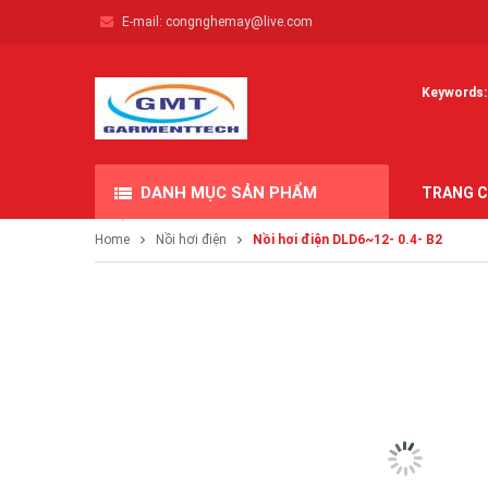
E-mail:
congnghemay@live.com
Keywords: 
DANH MỤC SẢN PHẨM
TRANG 
Home
Nồi hơi điện
Nồi hơi điện DLD6~12- 0.4- B2