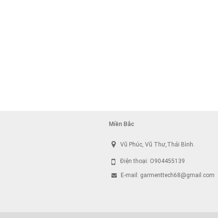
Miền Bắc
Vũ Phúc, Vũ Thư,Thái Bình.
Điện thoại: O904455139
E-mail:
garmenttech68@gmail.com