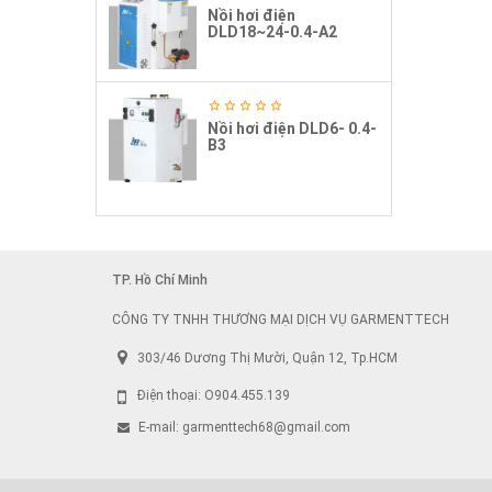
Nồi hơi điện
DLD18~24-0.4-A2
Nồi hơi điện DLD6- 0.4-
B3
TP. Hồ Chí Minh
CÔNG TY TNHH THƯƠNG MẠI DỊCH VỤ GARMENTTECH
303/46 Dương Thị Mười, Quận 12, Tp.HCM
Điện thoại:
O904.455.139
E-mail:
garmenttech68@gmail.com