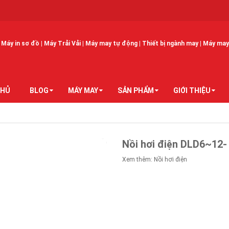
Máy in sơ đồ | Máy Trải Vải | Máy may tự động | Thiết bị ngành may | Máy may 
CHỦ
BLOG
MÁY MAY
SẢN PHẨM
GIỚI THIỆU
Nồi hơi điện DLD6~12- 
Xem thêm:
Nồi hơi điện