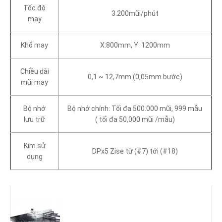
Tốc độ
3.200mũi/phút
may
Khổ may
X:800mm, Y: 1200mm
Chiều dài
0,1 ~ 12,7mm (0,05mm bước)
mũi may
Bộ nhớ
Bộ nhớ chính: Tối đa 500.000 mũi, 999 mẫu
lưu trữ
( tối đa 50,000 mũi /mẫu)
Kim sử
DPx5 Zise từ (#7) tới (#18)
dụng