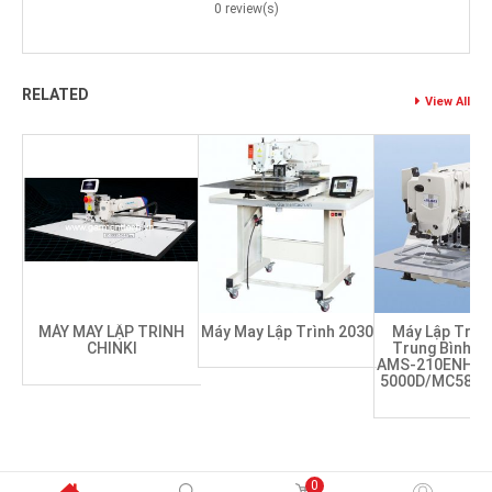
0 review(s)
RELATED
View All
MÁY MAY LẬP TRÌNH
Máy May Lập Trình 2030
Máy Lập Trìn
CHINKI
Trung Bình Dà
AMS-210ENHL-
5000D/MC587K
0