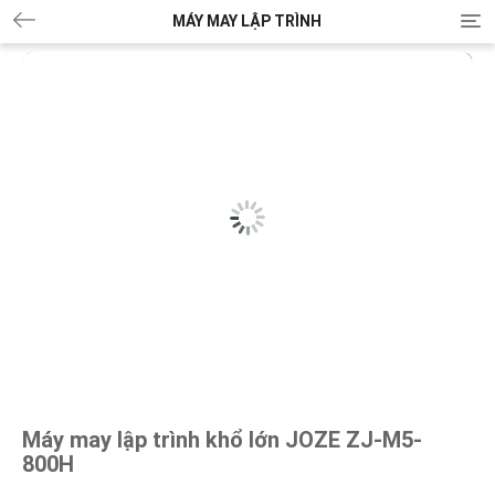
MÁY MAY LẬP TRÌNH
T
o
g
g
l
e
n
a
v
i
g
a
t
i
o
n
Máy may lập trình khổ lớn JOZE ZJ-M5-
800H