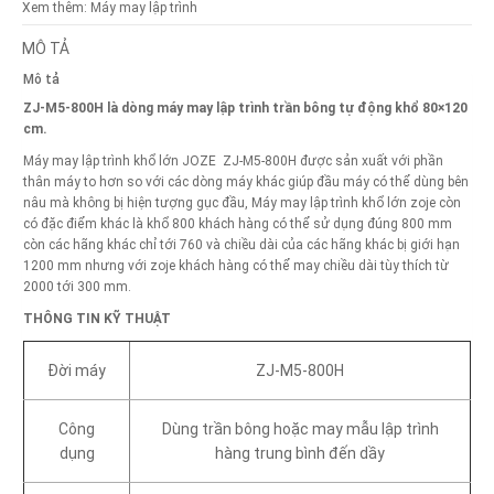
Xem thêm:
Máy may lập trình
MÔ TẢ
Mô tả
ZJ-M5-800H là dòng máy may lập trình trần bông tự động khổ 80×120
cm.
Máy may lập trình khổ lớn JOZE ZJ-M5-800H được sản xuất với phần
thân máy to hơn so với các dòng máy khác giúp đầu máy có thể dùng bên
nâu mà không bị hiện tượng gục đầu, Máy may lập trình khổ lớn zoje còn
có đặc điểm khác là khổ 800 khách hàng có thể sử dụng đúng 800 mm
còn các hãng khác chỉ tới 760 và chiều dài của các hãng khác bị giới hạn
1200 mm nhưng với zoje khách hàng có thể may chiều dài tùy thích từ
2000 tới 300 mm.
THÔNG TIN KỸ THUẬT
Đời máy
ZJ-M5-800H
Công
Dùng trần bông hoặc may mẫu lập trình
dụng
hàng trung bình đến dầy