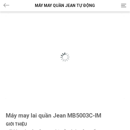
MÁY MAY QUẦN JEAN TỰ ĐỘNG
T
o
g
g
l
e
n
a
v
i
g
a
t
i
o
n
Máy may lai quần Jean MB5003C-IM
GIỚI THIỆU