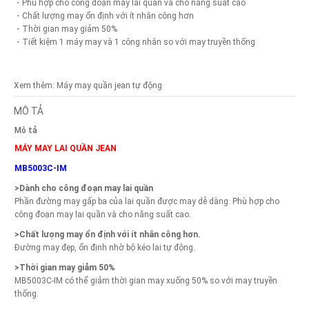
・Phù hợp cho công đoạn may lai quần và cho năng suất cao
・Chất lượng may ổn định với ít nhân công hơn
・Thời gian may giảm 50%
・Tiết kiệm 1 máy may và 1 công nhân so với may truyền thống
Xem thêm:
Máy may quần jean tự động
MÔ TẢ
Mô tả
MÁY MAY LAI QUẦN JEAN
MB5003C-IM
>Dành cho công đoạn may lai quần
Phần đường may gấp ba của lai quần được may dễ dàng. Phù hợp cho
công đoạn may lai quần và cho năng suất cao.
>Chất lượng may ổn định với ít nhân công hơn.
Đường may đẹp, ổn định nhờ bộ kéo lai tự động.
>Thời gian may giảm 50%
MB5003C-IM có thể giảm thời gian may xuống 50% so với may truyền
thống.