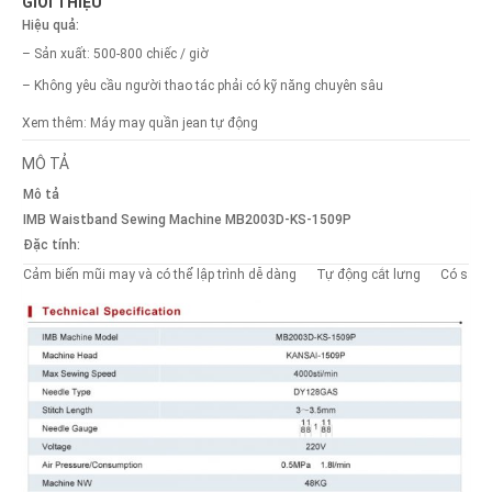
GIỚI THIỆU
Hiệu quả:
– Sản xuất: 500-800 chiếc / giờ
– Không yêu cầu người thao tác phải có kỹ năng chuyên sâu
Xem thêm:
Máy may quần jean tự động
MÔ TẢ
Mô tả
IMB Waistband Sewing Machine MB2003D-KS-1509P
Đặc tính:
Cảm biến mũi may và có thể lập trình dễ dàng
Tự động cắt lưng
Có sẵn m