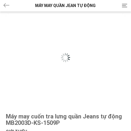
MÁY MAY QUẦN JEAN TỰ ĐỘNG
T
o
g
g
l
e
n
a
v
i
g
a
t
i
o
n
Máy may cuốn tra lưng quần Jeans tự động
MB2003D-KS-1509P