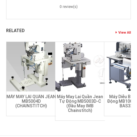
0 review(s)
RELATED
View All
MÁY MAY LAI QUẦN JEAN
Máy May Lai Quần Jean
Máy Diễu Bag
MB5004D
Tự Động MB5003D-C
Động MB1003B
(CHAINSTITCH)
(Đầu May IMB
BAS326
Chainstitch)