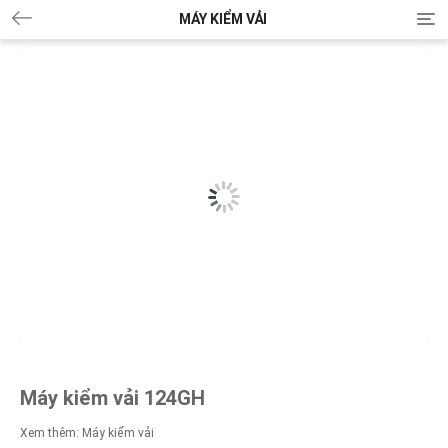
MÁY KIỂM VẢI
T
o
g
g
l
e
n
a
v
i
g
a
t
i
o
n
Máy kiểm vải 124GH
Xem thêm:
Máy kiểm vải