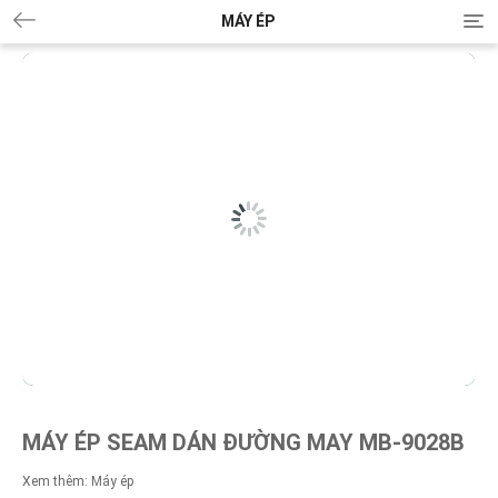
MÁY ÉP
T
o
g
g
l
e
n
a
v
i
g
a
t
i
o
n
MÁY ÉP SEAM DÁN ĐƯỜNG MAY MB-9028B
Xem thêm:
Máy ép