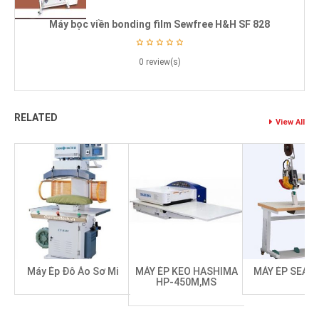
Máy bọc viền bonding film Sewfree H&H SF 828
0 review(s)
RELATED
View All
Máy Ép Đô Áo Sơ Mi
MÁY ÉP KEO HASHIMA
MÁY ÉP SEAM
HP-450M,MS