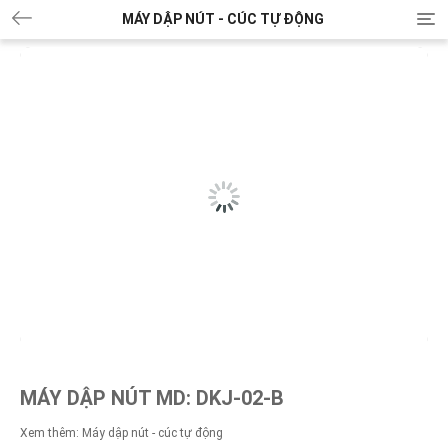
MÁY DẬP NÚT - CÚC TỰ ĐỘNG
T
o
g
g
l
e
n
a
v
i
g
a
t
i
o
n
MÁY DẬP NÚT MD: DKJ-02-B
Xem thêm:
Máy dập nút - cúc tự động