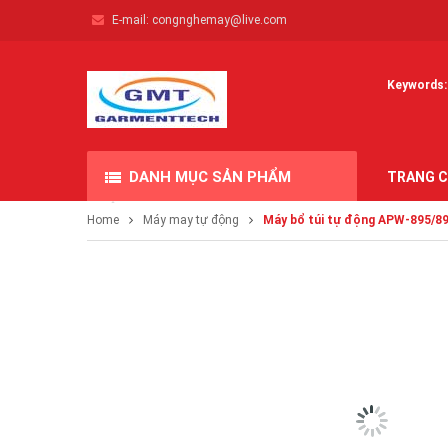
E-mail:
congnghemay@live.com
Keywords: 
DANH MỤC SẢN PHẨM
TRANG 
Home
Máy may tự động
Máy bổ túi tự động APW-895/8