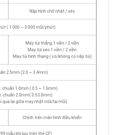
Nắp hình chữ nhật / xéo
út ( 1.000 ~ 3.000 mũi/phút)
Máy túi thẳng 1 viền / 2 viền
May túi xéo 1 viền / 2 viền
May túi hình thang ( có/không có nắp túi)
uẩn 2.5mm (2.0 ~ 3.4mm)
: chuẩn 1.0mm ( 0.5 ~ 1.5mm)
ũi: chuẩn 2.0mm( 0.53.0mm)
i qua lại giữa may nhặt mũi/lại mũi)
Chỉnh trên màn hình điều khiển
99 mẫu khi lưu trên thẻ CF)