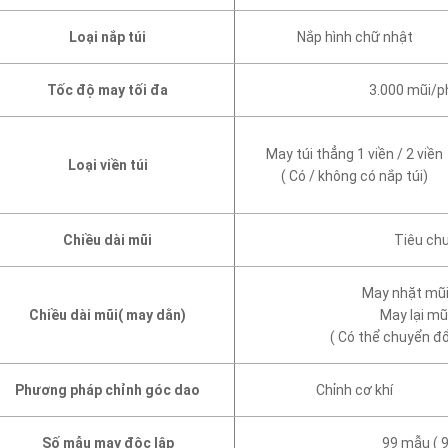
Loại nắp túi
Nắp hình chữ nhật
Tốc độ may tối đa
3.000 mũi/ph
May túi thẳng 1 viền / 2 viền
Loại viền túi
( Có / không có nắp túi)
Chiều dài mũi
Tiêu ch
May nhặt mũi
Chiều dài mũi( may dằn)
May lại m
( Có thể chuyển đổ
Phương pháp chỉnh góc dao
Chỉnh cơ khí
Số mẫu may độc lập
99 mẫu ( 9