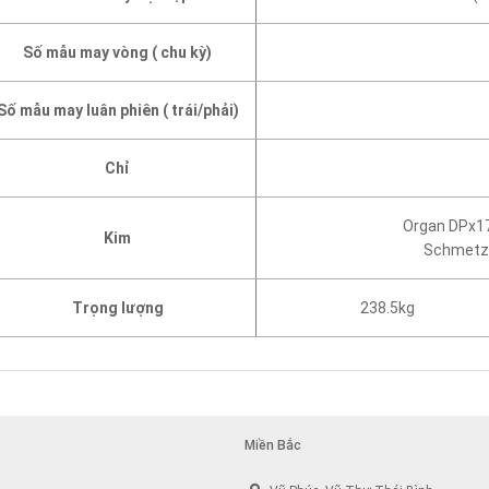
Số mẫu may vòng ( chu kỳ)
Số mẫu may luân phiên ( trái/phải)
Chỉ
Organ DPx17
Kim
Schmetz 
Trọng lượng
238.5kg
Miền Bắc