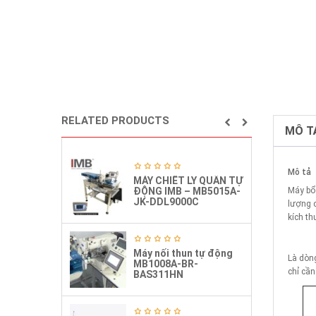
RELATED PRODUCTS
MÔ T
Mô tả
MÁY CHIẾT LY QUẦN TỰ
ĐỘNG IMB – MB5015A-
Máy bô
JK-DDL9000C
lượng c
kích th
Máy nối thun tự động
Là dò
MB1008A-BR-
chỉ cần
BAS311HN