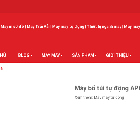
Máy in sơ đồ | Máy Trải Vải | Máy may tự động | Thiết bị ngành may | Máy may 
CHỦ
BLOG
MÁY MAY
SẢN PHẨM
GIỚI THIỆU
96
Máy bổ túi tự động A
Xem thêm:
Máy may tự động