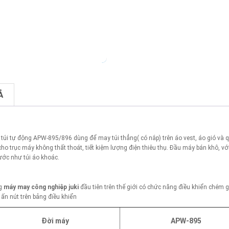
Ả
̉ túi tự động APW-895/896 dùng để may túi thẳng( có nắp) trên áo vest, áo gió và 
ho trục máy không thất thoát, tiết kiệm lượng điện thiêu thụ. Đầu máy bán khô, vớ
ước như túi áo khoác.
ng
máy may công nghiệp juki
đầu tiên trên thế giới có chức năng điều khiển chém g
 ấn nút trên bảng điều khiển
Đời máy
APW-89