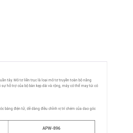
quần tây. Mô tơ liền trục là loại mô tơ truyền toàn bộ năng
i sự hỗ trợ của bộ bàn kẹp dài và rộng, máy có thể may túi có
óc bằng điện tử, dễ dàng điều chỉnh vị trí chém của dao góc
5
APW-896