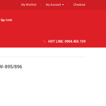
My Wishlist
My Account
Checkout
lập trình
HOT LINE:
0904.455.139
PW-895/896