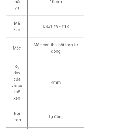
chân
10mm
vịt
Mã
DBx1 #9~#18
kim
Móc con thoi bôi trơn tự
Móc
động
Độ
dày
của
4mm
vải có
thể
xén
Bôi
Tự động
trơn