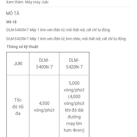
Xem thêm:
Máy may Juki
MÔ TẢ
Mô tả
DLM-5400N-7
Máy 1 kim xén điện tử, mũi thắt nút, cắt chỉ tự động
DLM-5420N-7
Máy 1 kim xén điện tử, kim chèo, mũi thắt nút, cắt chỉ tự động
Thông số kỹ thuật
DLM-
DLM-
JUKI
5400N-7
5420N-7
5,000
vòng/phút
(4,000
Tốc
4,500
vòng/phút
độ tối
vòng/phút
khi độ dài
đa
đường
may lớn
hơn 4mm)