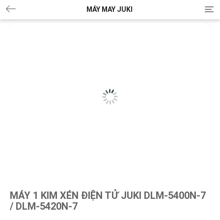
MÁY MAY JUKI
T
o
g
g
l
e
n
a
v
i
g
a
t
i
o
n
MÁY 1 KIM XÉN ĐIỆN TỬ JUKI DLM-5400N-7
/ DLM-5420N-7