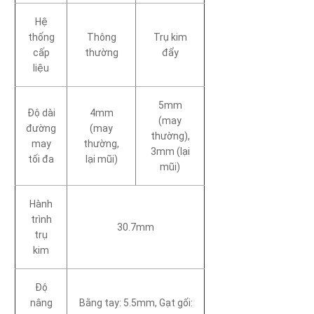
Hệ
thống
Thông
Trụ kim
cấp
thường
đẩy
liệu
5mm
Độ dài
4mm
(may
đường
(may
thường),
may
thường,
3mm (lại
tối đa
lại mũi)
mũi)
Hành
trình
30.7mm
trụ
kim
Độ
nâng
Bằng tay: 5.5mm, Gạt gối: